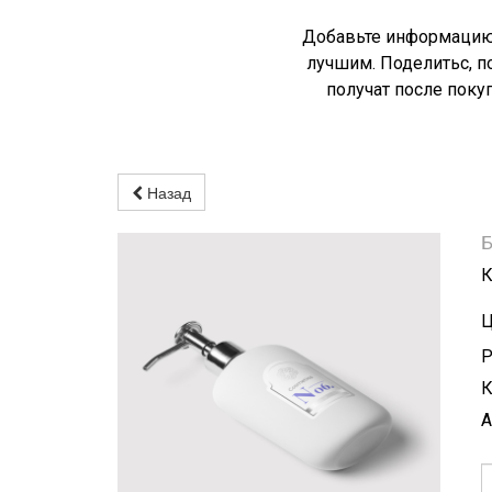
Добавьте информацию 
лучшим. Поделитьс, п
получат после поку
Назад
Б
К
Ц
Р
К
А