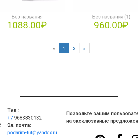
Без названия
Без названия (1)
1088.00₽
960.00₽
«
1
2
»
Тел.:
Позвольте вашим пользоват
+7
9683830132
на эксклюзивные предложен
2
Эл. почта:
podarim-tut@yandex.ru