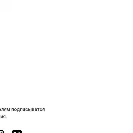
елям подписыватся
ия.